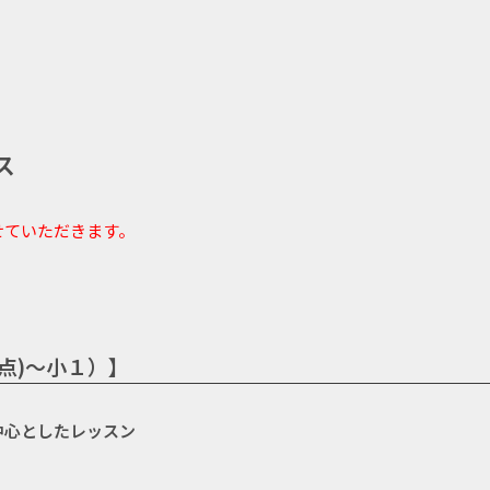
ス
せていただきます。
時点)～小１）】
中心としたレッスン