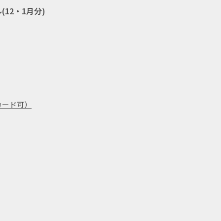
12・1月分)
】
カード可）