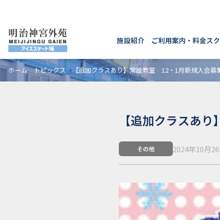
施設紹介
ご利用案内・料金
スク
ホーム
トピックス
【追加クラスあり】常設教室 12・1月新規入会募
【追加クラスあり】
2024年10月2
その他