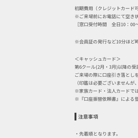
初期費用（クレジットカード
※ご来場前にお電話にて空き
［窓口受付時間 全日10：00
※会員証の発行など10分ほど
＜キャッシュカード＞
第6クール(2月・3月)以降
ご来場の際に口座引き落とし
（印鑑は必要ございませんが
※家族カード・法人カードで
※『口座振替依頼書』による
注意事項
・先着順となります。