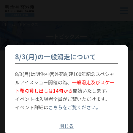
ホーム
トピックス
トピックス
8/3(月)の一般滑走について
新着
イベント
特別体験教室
その他
ブログ
8/3(月)は明治神宮外苑創建100年記念スペシャ
ルアイスショー開催の為、
一般滑走及びスケー
ト靴の貸し出しは14時から
開始いたします。
8/3(月)明治神宮外苑創建100年記念 スペシャルアイ
イベントは入場者全員がご覧いただけます。
スショー
イベント詳細は
こちら
をご覧ください。
2026年7月3日
イベント
閉じる
明治神宮外苑フィギュアスケートクラブ エキシビショ