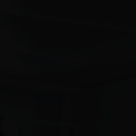
※營業日期及營業時間可能因舉辦比賽等而有所變動。
※旺季（12月底～3月底）平日的營業時間及滑冰費用可能調整。
如有調整會在官方網站及滑冰場內張貼公告告知。
使用費用
成人(高中職
兒童(國中生
類別
以上)
以下)
平常日(滑冰費用)
1,600日圓
1,000日圓
特定日(滑冰費用)
1,800日圓
1,200日圓
(12月～3月的週六日及國定假
日及滑冰
場規定之特定日)