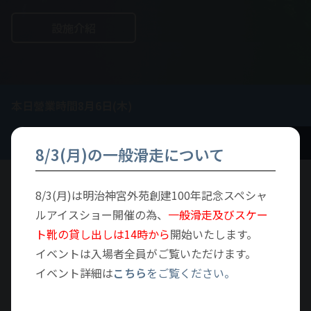
設施介紹
本日營業時間8月6日(木)
13:00~18:00
/一般營業
8/3(月)の一般滑走について
8/3(月)は明治神宮外苑創建100年記念スペシャ
TOPICS
ルアイスショー開催の為、
一般滑走及びスケー
主題
ト靴の貸し出しは14時から
開始いたします。
イベントは入場者全員がご覧いただけます。
最新消息
活動
體驗・特別教室
其他
イベント詳細は
こちら
をご覧ください。
網誌