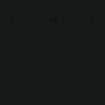
主題
NEWS
通知
最新消息
學校
俱樂部
個人課程
滑冰場包場
其他