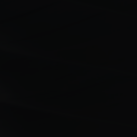
當日於售票機購買
營業時間
明治神宮外苑滑冰場是不分四季都能盡享滑冰樂趣的全年無
休滑冰場。
平日(週一~週五)
週六・週日・例假日
13:00~18:00
10:00~18:00
(最後入場17:00)
(最後入場17:00)
※請於營業時間結束後30分鐘內離場。