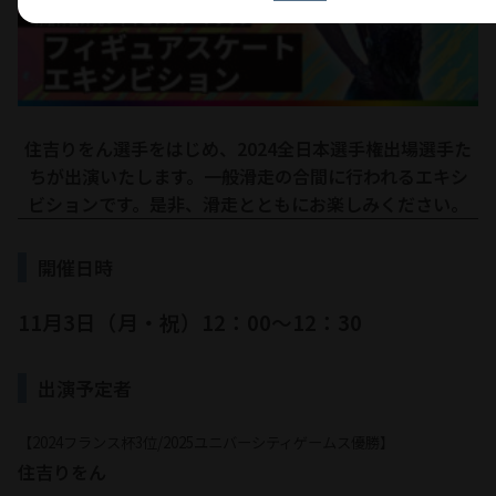
住吉りをん選手をはじめ、2024全日本選手権出場選手た
ちが出演いたします。一般滑走の合間に行われるエキシ
ビションです。是非、滑走とともにお楽しみください。
開催日時
11月3日（月・祝）12：00～12：30
出演予定者
【2024フランス杯3位/2025ユニバーシティゲームス優勝】
住吉りをん