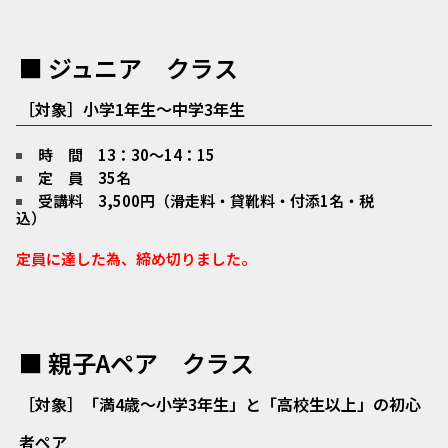
■
ジュニア クラス
［
対象］
小学1年生～中学3年生
時 間 13：30～14：15
定 員 35名
受講料 3,500円（滑走料・貸靴料・付添1名・税
込）
定員に達した為、締め切りました。
■ 親子Aペア クラス
［対象］「満4歳～小学3年生」と「高校生以上」の初心
者ペア