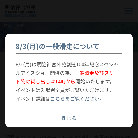
首页
公告
公告
8/3(月)の一般滑走について
8/3(月)は明治神宮外苑創建100年記念スペシャ
最新
学校
俱乐部
个人课程
包场
其他
ルアイスショー開催の為、
一般滑走及びスケー
ト靴の貸し出しは14時から
開始いたします。
イベントは入場者全員がご覧いただけます。
【一部インストラクター】個人レッスン単価変更のお
イベント詳細は
こちら
をご覧ください。
知らせ
閉じる
2025年6月1日
個人レッスン
望月インストラクター レッスン料 改正のお知らせ