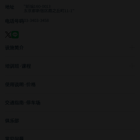
"邮编160-0013
地址
东京都新宿区霞之丘町11-1"
03-3403-3458
电话号码
设施简介
培训班·课程
使用说明·价格
交通指南·停车场
俱乐部
常见问题