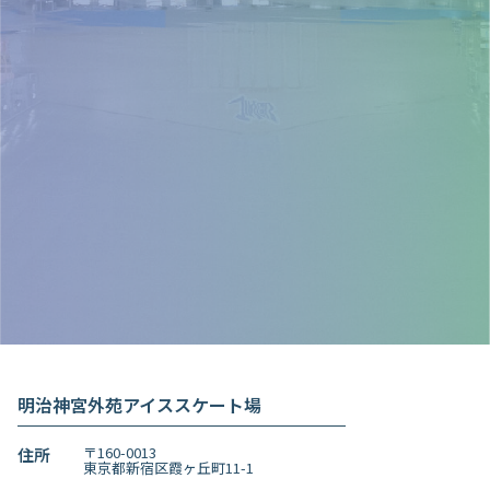
事前のチケット購入でスムーズに入場
チケット購入
※当日に券売機での購入も可能です
イベント情報等配信中
LINE友達追加
明治神宮外苑アイススケート場
〒160-0013
住所
東京都新宿区霞ヶ丘町11-1