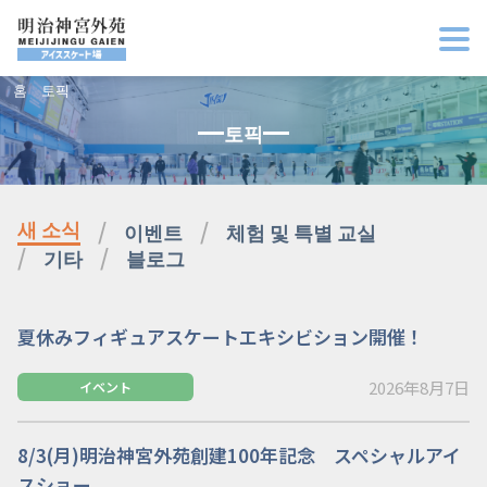
홈
토픽
토픽
새 소식
이벤트
체험 및 특별 교실
기타
블로그
夏休みフィギュアスケートエキシビション開催！
2026年8月7日
イベント
8/3(月)明治神宮外苑創建100年記念 スペシャルアイ
スショー