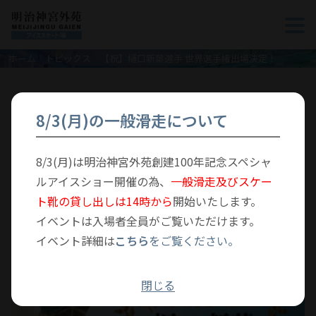
ホーム
トピックス
【祝】樋口新葉選手 世界選手権出場決定！
【祝】樋口新葉選手 世界選手権出場決定！
8/3(月)の一般滑走について
2024年12月24日
その他
8/3(月)は明治神宮外苑創建100年記念スペシャ
ルアイスショー開催の為、
一般滑走及びスケー
ト靴の貸し出しは14時から
開始いたします。
イベントは入場者全員がご覧いただけます。
イベント詳細は
こちら
をご覧ください。
閉じる