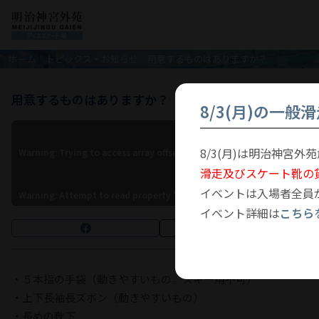
ホーム
トピックス・お知らせ
用意するものはありますか？
用意するものはありますか？
8/3(月)の一般
8/3(月)は明治神宮
Warning
: Trying to access array offset on false in
/home/meijijingu/m
2023年8月28日
滑走及びスケート靴の
イベントは入場者全員
Warning
: Attempt to read property "name" on null in
/home/meijiji
イベント詳細は
こちら
・５本指の手袋（動きやすいもの。スキー用不可）
・上下長袖長ズボン（動きやすいもの）
・長めの靴下