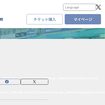
チケット購入
マイページ
問
lic_html/wp-content/themes/meijijingu_thema/single.php
on line
20
/public_html/wp-content/themes/meijijingu_thema/single.php
on line
2