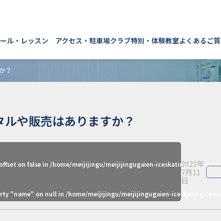
ール・レッスン
アクセス・駐車場
クラブ
特別・体験教室
よくあるご質
か？
タルや販売はありますか？
2023年
offset on false in
/home/meijijingu/meijijingugaien-iceskating.com/pub
7月11
日
erty "name" on null in
/home/meijijingu/meijijingugaien-iceskating.com