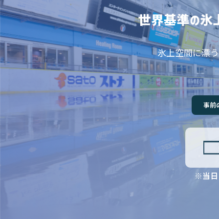
氷上空間に漂う
事前
※当日