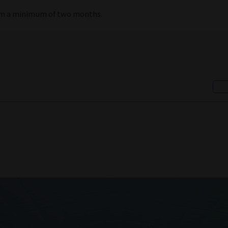
rom a minimum of two months.